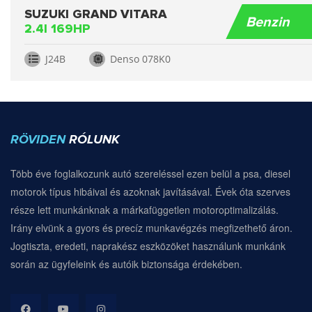
SUZUKI GRAND VITARA
Benzin
2.4I 169HP
J24B
Denso 078K0
RÖVIDEN
RÓLUNK
Több éve foglalkozunk autó szereléssel ezen belül a psa, diesel
motorok típus hibáival és azoknak javításával. Évek óta szerves
része lett munkánknak a márkafüggetlen motoroptimalizálás.
Irány elvünk a gyors és precíz munkavégzés megfizethető áron.
Jogtiszta, eredeti, naprakész eszközöket használunk munkánk
során az ügyfeleink és autóik biztonsága érdekében.