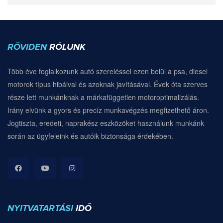
RÖVIDEN
RÓLUNK
Több éve foglalkozunk autó szereléssel ezen belül a psa, diesel
motorok típus hibáival és azoknak javításával. Évek óta szerves
része lett munkánknak a márkafüggetlen motoroptimalizálás.
Irány elvünk a gyors és precíz munkavégzés megfizethető áron.
Jogtiszta, eredeti, naprakész eszközöket használunk munkánk
során az ügyfeleink és autóik biztonsága érdekében.
NYITVATARTÁSI
IDŐ