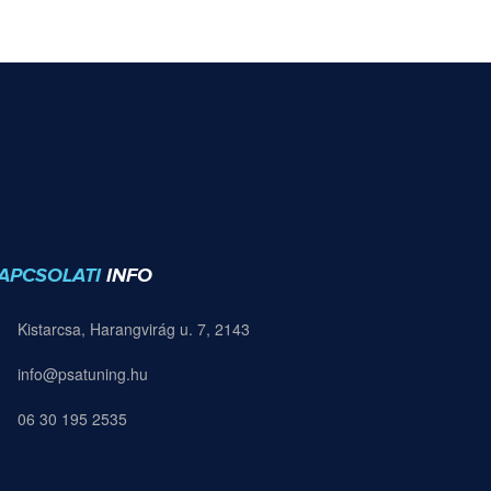
APCSOLATI
INFO
Kistarcsa, Harangvirág u. 7, 2143
info@psatuning.hu
06 30 195 2535