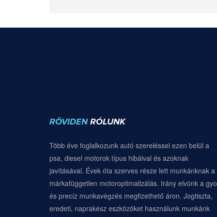
RÖVIDEN
RÓLUNK
Több éve foglalkozunk autó szereléssel ezen belül a
psa, diesel motorok típus hibáival és azoknak
javításával. Évek óta szerves része lett munkánknak a
márkafüggetlen motoroptimalizálás. Irány elvünk a gyo
és precíz munkavégzés megfizethető áron. Jogtiszta,
eredeti, naprakész eszközöket használunk munkánk