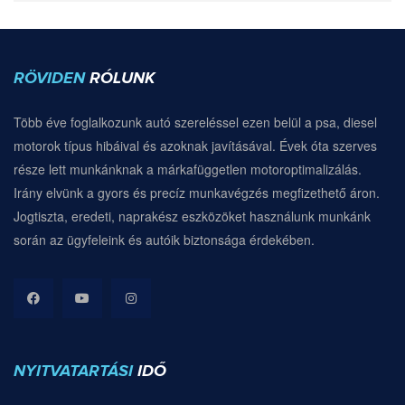
RÖVIDEN
RÓLUNK
Több éve foglalkozunk autó szereléssel ezen belül a psa, diesel
motorok típus hibáival és azoknak javításával. Évek óta szerves
része lett munkánknak a márkafüggetlen motoroptimalizálás.
Irány elvünk a gyors és precíz munkavégzés megfizethető áron.
Jogtiszta, eredeti, naprakész eszközöket használunk munkánk
során az ügyfeleink és autóik biztonsága érdekében.
NYITVATARTÁSI
IDŐ