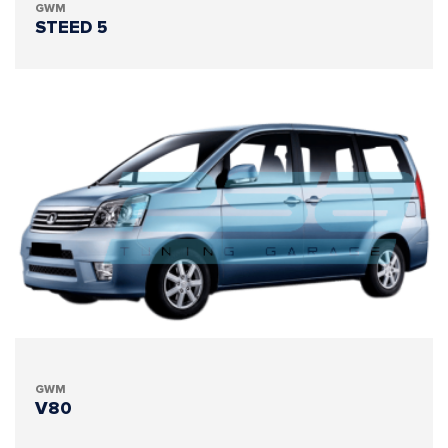
GWM
STEED 5
GWM
V80