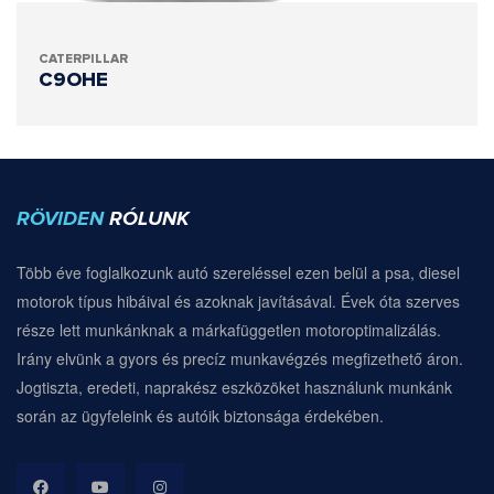
CATERPILLAR
C9OHE
RÖVIDEN
RÓLUNK
Több éve foglalkozunk autó szereléssel ezen belül a psa, diesel
motorok típus hibáival és azoknak javításával. Évek óta szerves
része lett munkánknak a márkafüggetlen motoroptimalizálás.
Irány elvünk a gyors és precíz munkavégzés megfizethető áron.
Jogtiszta, eredeti, naprakész eszközöket használunk munkánk
során az ügyfeleink és autóik biztonsága érdekében.