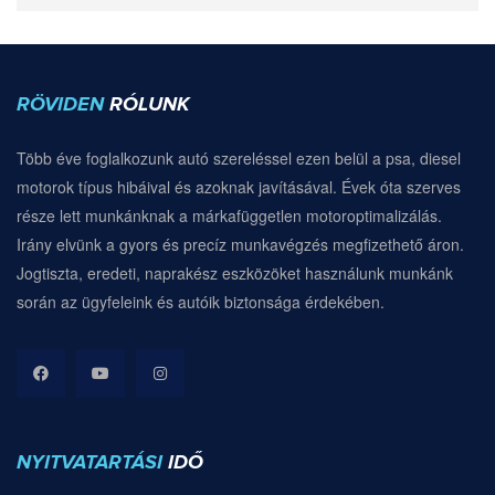
RÖVIDEN
RÓLUNK
Több éve foglalkozunk autó szereléssel ezen belül a psa, diesel
motorok típus hibáival és azoknak javításával. Évek óta szerves
része lett munkánknak a márkafüggetlen motoroptimalizálás.
Irány elvünk a gyors és precíz munkavégzés megfizethető áron.
Jogtiszta, eredeti, naprakész eszközöket használunk munkánk
során az ügyfeleink és autóik biztonsága érdekében.
NYITVATARTÁSI
IDŐ