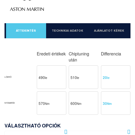
ÁTTEKINTÉS
TECHNIKAI ADATOK
AJÁNLATOT KÉREK
Eredeti értékek
Chiptuning
Differencia
után
490
510
20
LÓERŐ
le
le
le
570
600
30
NYOMATÉK
Nm
Nm
Nm
VÁLASZTHATÓ OPCIÓK