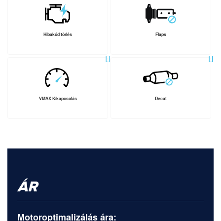
Hibakód törlés
Flaps
VMAX Kikapcsolás
Decat
ÁR
Motoroptimalizálás ára: